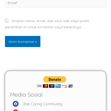
Email*
Simpan nama, email, dan situs web saya pada
peramban ini untuk komentar saya berikutnya.
Media Sosial
F
Bali Caring Community
a
c
I
e