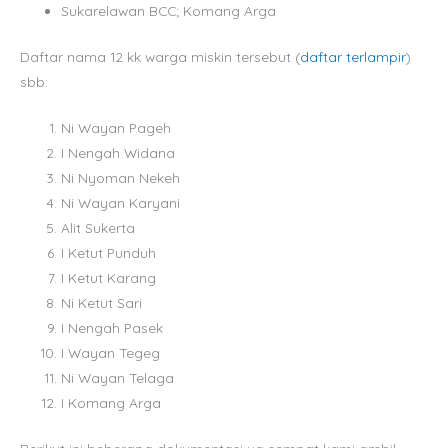
Sukarelawan BCC; Komang Arga
Daftar nama 12 kk warga miskin tersebut (
daftar terlampir
)
sbb:
Ni Wayan Pageh
I Nengah Widana
Ni Nyoman Nekeh
Ni Wayan Karyani
Alit Sukerta
I Ketut Punduh
I Ketut Karang
Ni Ketut Sari
I Nengah Pasek
I Wayan Tegeg
Ni Wayan Telaga
I Komang Arga