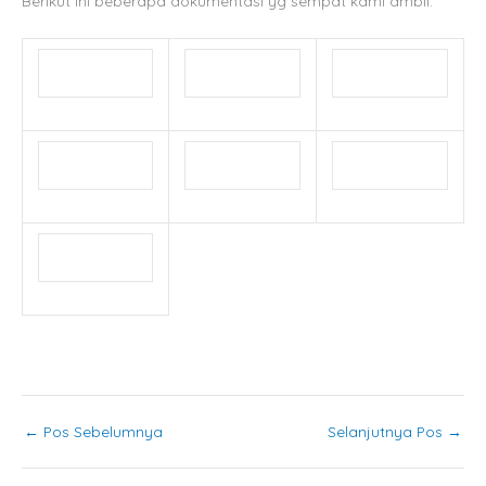
Berikut ini beberapa dokumentasi yg sempat kami ambil.
←
Pos Sebelumnya
Selanjutnya Pos
→