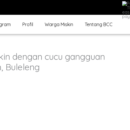
gram
Profil
Warga Miskin
Tentang BCC
skin dengan cucu gangguan
, Buleleng