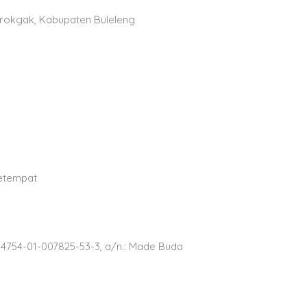
erokgak, Kabupaten Buleleng
setempat
: 4754-01-007825-53-3, a/n.: Made Buda