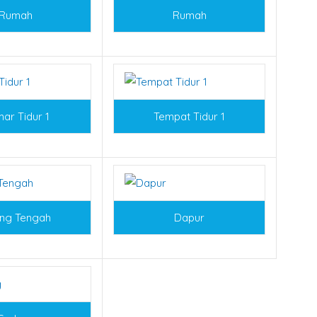
Rumah
Rumah
ar Tidur 1
Tempat Tidur 1
ng Tengah
Dapur