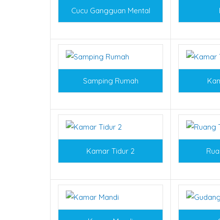
Cucu Gangguan Mental
Samping Rumah
Kam
Kamar Tidur 2
Rua