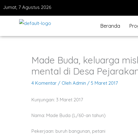
Lewati
Jumat, 7 Agustus 2026
ke
konten
Beranda
Pro
Made Buda, keluarga mi
mental di Desa Pejarakan
4 Komentar
/ Oleh
Admin
/
5 Maret 2017
Kunjungan: 3 Maret 2017
Nama: Made Buda (L/60-an tahun)
Pekerjaan: buruh bangunan, petani