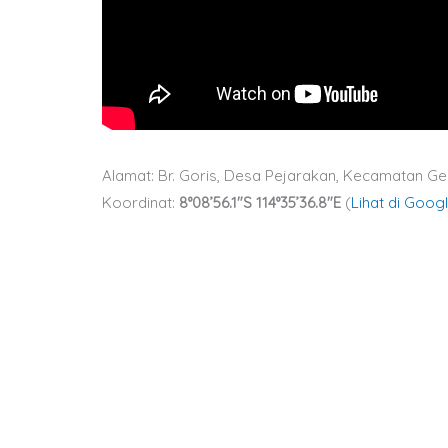
Alamat: Br. Goris, Desa Pejarakan, Kecamatan G
Koordinat:
8°08’56.1″S 114°35’36.8″E
(
Lihat di Goog