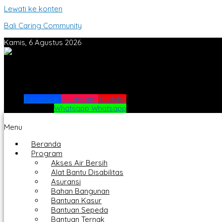
Lewati ke konten
Bali Caring Community
Kamis, 6 Agustus 2026
Facebook
Instagram
Youtube
Whatsapp
Whatsapp
Menu
Beranda
Program
Akses Air Bersih
Alat Bantu Disabilitas
Asuransi
Bahan Bangunan
Bantuan Kasur
Bantuan Sepeda
Bantuan Ternak