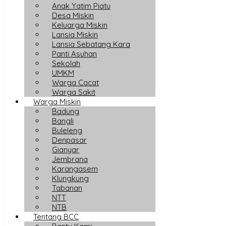
Anak Yatim Piatu
Desa Miskin
Keluarga Miskin
Lansia Miskin
Lansia Sebatang Kara
Panti Asuhan
Sekolah
UMKM
Warga Cacat
Warga Sakit
Warga Miskin
Badung
Bangli
Buleleng
Denpasar
Gianyar
Jembrana
Karangasem
Klungkung
Tabanan
NTT
NTB
Tentang BCC