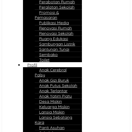
Perabotan Rumah
Peralatan Sekolah
Promosi &
Pemasaran
Publikasi Media
Renovasi Rumah
Renovasi Sekolah
Ruang Edukasi
Sambungan Listrik
Santunan Tunai
Sembako
Toilet
Profil
Anak Cerebral
Palsy
Anak Gizi Buruk
Anak Putus Sekolah
Anak Terlantar
Anak Yatim Piatu
Desa Miskin
Keluarga Miskin
Lansia Miskin
Lansia Sebatang
Kara
Panti Asuhan