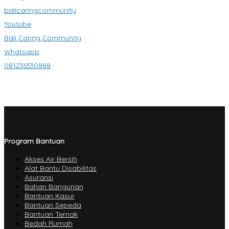
balicaringcommunity
Youtube
Bali Caring Community
Whatsapp
081236330888
Program Bantuan
Akses Air Bersih
Alat Bantu Disabilitas
Asuransi
Bahan Bangunan
Bantuan Kasur
Bantuan Sepeda
Bantuan Ternak
Bedah Rumah