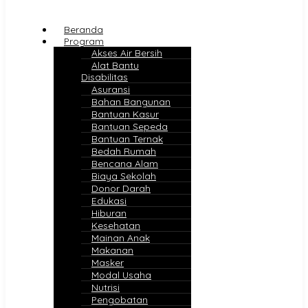
Beranda
Program
Akses Air Bersih
Alat Bantu
Disabilitas
Asuransi
Bahan Bangunan
Bantuan Kasur
Bantuan Sepeda
Bantuan Ternak
Bedah Rumah
Bencana Alam
Biaya Sekolah
Donor Darah
Edukasi
Hiburan
Kesehatan
Mainan Anak
Makanan
Masker
Modal Usaha
Nutrisi
Pengobatan