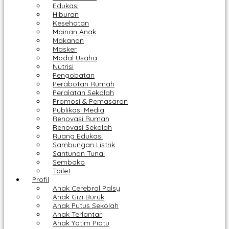
Edukasi
Hiburan
Kesehatan
Mainan Anak
Makanan
Masker
Modal Usaha
Nutrisi
Pengobatan
Perabotan Rumah
Peralatan Sekolah
Promosi & Pemasaran
Publikasi Media
Renovasi Rumah
Renovasi Sekolah
Ruang Edukasi
Sambungan Listrik
Santunan Tunai
Sembako
Toilet
Profil
Anak Cerebral Palsy
Anak Gizi Buruk
Anak Putus Sekolah
Anak Terlantar
Anak Yatim Piatu