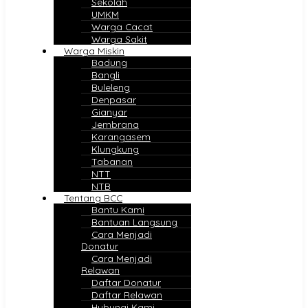
Sekolah
UMKM
Warga Cacat
Warga Sakit
Warga Miskin
Badung
Bangli
Buleleng
Denpasar
Gianyar
Jembrana
Karangasem
Klungkung
Tabanan
NTT
NTB
Tentang BCC
Bantu Kami
Bantuan Langsung
Cara Menjadi
Donatur
Cara Menjadi
Relawan
Daftar Donatur
Daftar Relawan
Hubungi Kami