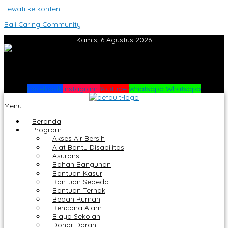
Lewati ke konten
Bali Caring Community
Kamis, 6 Agustus 2026
Facebook
Instagram
Youtube
Whatsapp
Whatsapp
Menu
Beranda
Program
Akses Air Bersih
Alat Bantu Disabilitas
Asuransi
Bahan Bangunan
Bantuan Kasur
Bantuan Sepeda
Bantuan Ternak
Bedah Rumah
Bencana Alam
Biaya Sekolah
Donor Darah