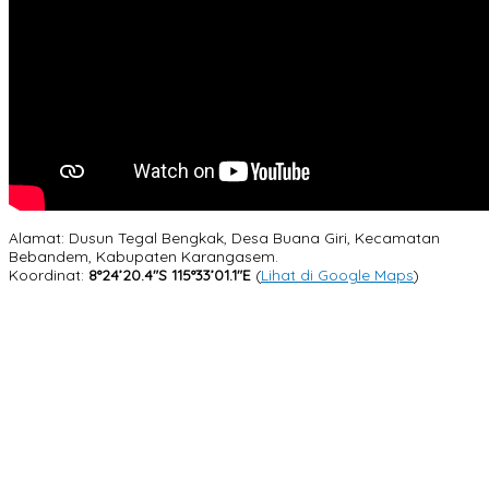
Alamat: Dusun Tegal Bengkak, Desa Buana Giri, Kecamatan
Bebandem, Kabupaten Karangasem.
Koordinat:
8°24’20.4″S 115°33’01.1″E
(
Lihat di Google Maps
)