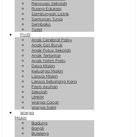
Renovasi Sekolah
Ruang Edukasi
Sambungan Listrik
Santunan Tunai
Sembako
Toilet
Profil
Anak Cerebral Palsy
Anak Gizi Buruk
Anak Putus Sekolah
Anak Terlantar
Anak Yatim Piatu
Desa Miskin
Keluarga Miskin
Lansia Miskin
Lansia Sebatang Kara
Panti Asuhan
Sekolah
UMKM
Warga Cacat
Warga Sakit
Warga
Miskin
Badung
Bangli
Buleleng