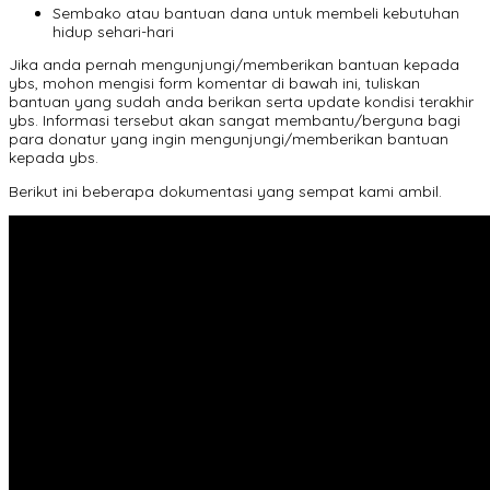
Sembako atau bantuan dana untuk membeli kebutuhan
hidup sehari-hari
Jika anda pernah mengunjungi/memberikan bantuan kepada
ybs, mohon mengisi form komentar di bawah ini, tuliskan
bantuan yang sudah anda berikan serta update kondisi terakhir
ybs. Informasi tersebut akan sangat membantu/berguna bagi
para donatur yang ingin mengunjungi/memberikan bantuan
kepada ybs.
Berikut ini beberapa dokumentasi yang sempat kami ambil.