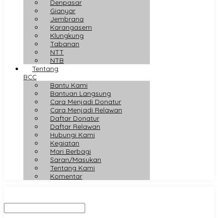
Denpasar
Gianyar
Jembrana
Karangasem
Klungkung
Tabanan
NTT
NTB
Tentang
BCC
Bantu Kami
Bantuan Langsung
Cara Menjadi Donatur
Cara Menjadi Relawan
Daftar Donatur
Daftar Relawan
Hubungi Kami
Kegiatan
Mari Berbagi
Saran/Masukan
Tentang Kami
Komentar