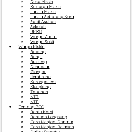
Desa Miskin
Keluarga Miskin
Lansia Miskin
Lansia Sebatang Kara
Panti Asuhan
Sekolah
UMKM
Warga Cacat
Warga Sakit
Warga Miskin
Badung
Bangli
Buleleng
Denpasar
Gianyar
Jembrana
Karangasem
Klungkung
Tabanan
NTT
NTB
Tentang BCC
Bantu Kami
Bantuan Langsung
Cara Menjadi Donatur
Cara Menjadi Relawan
Daftar Donatur