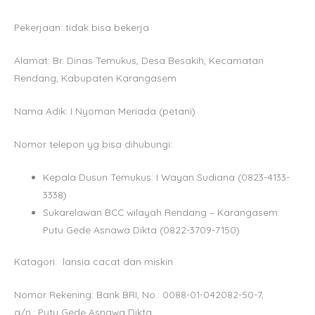
Pekerjaan: tidak bisa bekerja
Alamat: Br. Dinas Temukus, Desa Besakih, Kecamatan
Rendang, Kabupaten Karangasem
Nama Adik: I Nyoman Meriada (petani)
Nomor telepon yg bisa dihubungi:
Kepala Dusun Temukus: I Wayan Sudiana (0823-4133-
3338)
Sukarelawan BCC wilayah Rendang – Karangasem:
Putu Gede Asnawa Dikta (0822-3709-7150)
Katagori: lansia cacat dan miskin
Nomor Rekening: Bank BRI, No.: 0088-01-042082-50-7,
a/n.: Putu Gede Asnawa Dikta