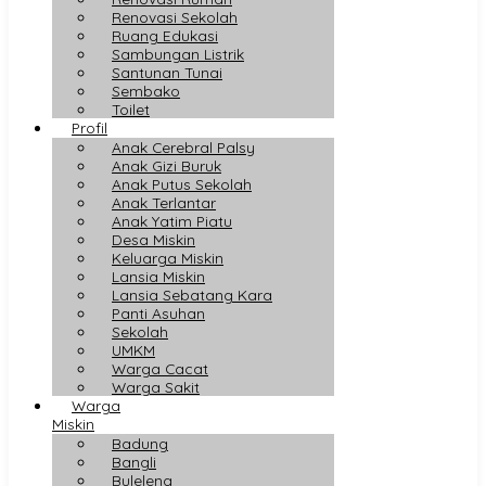
Renovasi Sekolah
Ruang Edukasi
Sambungan Listrik
Santunan Tunai
Sembako
Toilet
Profil
Anak Cerebral Palsy
Anak Gizi Buruk
Anak Putus Sekolah
Anak Terlantar
Anak Yatim Piatu
Desa Miskin
Keluarga Miskin
Lansia Miskin
Lansia Sebatang Kara
Panti Asuhan
Sekolah
UMKM
Warga Cacat
Warga Sakit
Warga
Miskin
Badung
Bangli
Buleleng