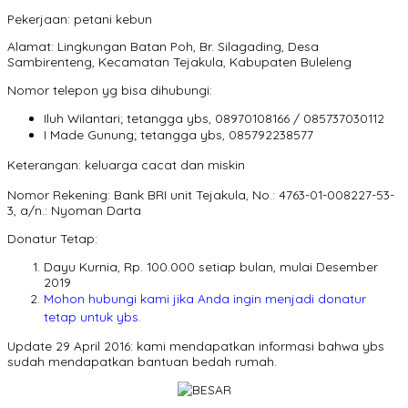
Pekerjaan: petani kebun
Alamat: Lingkungan Batan Poh, Br. Silagading, Desa
Sambirenteng, Kecamatan Tejakula, Kabupaten Buleleng
Nomor telepon yg bisa dihubungi:
Iluh Wilantari; tetangga ybs, 08970108166 / 085737030112
I Made Gunung; tetangga ybs, 085792238577
Keterangan: keluarga cacat dan miskin
Nomor Rekening: Bank BRI unit Tejakula, No.: 4763-01-008227-53-
3, a/n.: Nyoman Darta
Donatur Tetap:
Dayu Kurnia, Rp. 100.000 setiap bulan, mulai Desember
2019
Mohon hubungi kami jika Anda ingin menjadi donatur
tetap untuk ybs.
Update 29 April 2016: kami mendapatkan informasi bahwa ybs
sudah mendapatkan bantuan bedah rumah.