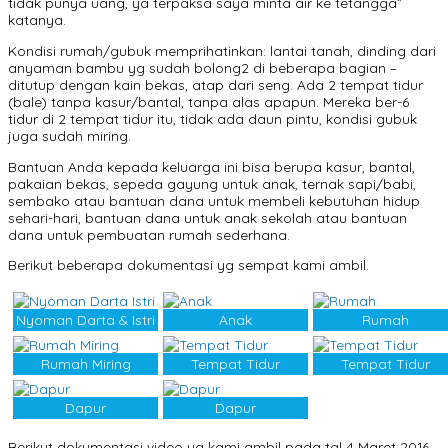
tidak punya uang, ya terpaksa saya minta air ke tetangga”
katanya.
Kondisi rumah/gubuk memprihatinkan: lantai tanah, dinding dari
anyaman bambu yg sudah bolong2 di beberapa bagian –
ditutup dengan kain bekas, atap dari seng. Ada 2 tempat tidur
(bale) tanpa kasur/bantal, tanpa alas apapun. Mereka ber-6
tidur di 2 tempat tidur itu, tidak ada daun pintu, kondisi gubuk
juga sudah miring.
Bantuan Anda kepada keluarga ini bisa berupa kasur, bantal,
pakaian bekas, sepeda gayung untuk anak, ternak sapi/babi,
sembako atau bantuan dana untuk membeli kebutuhan hidup
sehari-hari, bantuan dana untuk anak sekolah atau bantuan
dana untuk pembuatan rumah sederhana.
Berikut beberapa dokumentasi yg sempat kami ambil.
Nyoman Darta & Istri
Anak
Rumah
Rumah Miring
Tempat Tidur
Tempat Tidur
Dapur
Dapur
Berikut dokumentasi video yg kami ambil pada tgl 4 Maret 2016.