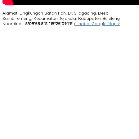
Alamat: Lingkungan Batan Poh, Br. Silagading, Desa
Sambirenteng, Kecamatan Tejakula, Kabupaten Buleleng
Koordinat:
8°09’55.8″S 115°25’09.1″E
(
Lihat di Google Maps
)