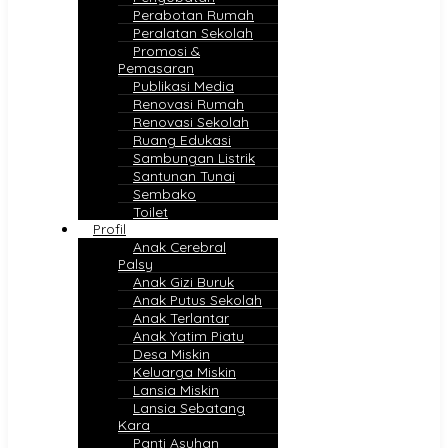
Perabotan Rumah
Peralatan Sekolah
Promosi &
Pemasaran
Publikasi Media
Renovasi Rumah
Renovasi Sekolah
Ruang Edukasi
Sambungan Listrik
Santunan Tunai
Sembako
Toilet
Profil
Anak Cerebral
Palsy
Anak Gizi Buruk
Anak Putus Sekolah
Anak Terlantar
Anak Yatim Piatu
Desa Miskin
Keluarga Miskin
Lansia Miskin
Lansia Sebatang
Kara
Panti Asuhan