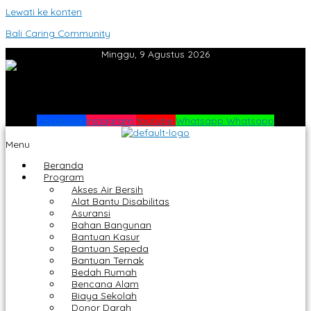
Lewati ke konten
Bali Caring Community
Minggu, 9 Agustus 2026
Facebook
Instagram
Youtube
Whatsapp
Whatsapp
Menu
Beranda
Program
Akses Air Bersih
Alat Bantu Disabilitas
Asuransi
Bahan Bangunan
Bantuan Kasur
Bantuan Sepeda
Bantuan Ternak
Bedah Rumah
Bencana Alam
Biaya Sekolah
Donor Darah