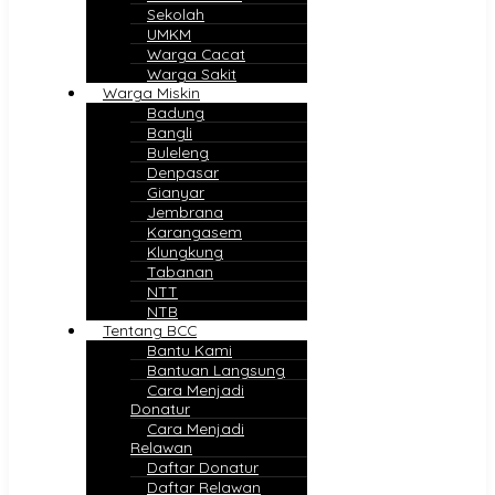
Sekolah
UMKM
Warga Cacat
Warga Sakit
Warga Miskin
Badung
Bangli
Buleleng
Denpasar
Gianyar
Jembrana
Karangasem
Klungkung
Tabanan
NTT
NTB
Tentang BCC
Bantu Kami
Bantuan Langsung
Cara Menjadi
Donatur
Cara Menjadi
Relawan
Daftar Donatur
Daftar Relawan