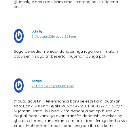
@Johnly. Kami akan kirim email tentang hal itu. Terima
kasih.
Johnly
21 Agustus 2016 pada 2:28 pm
Saya bersedia menjadi donatur nya juga nanti malam
atau senin saya trf beserta i nyoman punya pak
Admin
26 Maret 2016 pada 10:14 am
@putu agustini. Rekeningnya baru selesai kami buatkan
sbb: Bank BRI unit Tejakula, No.: 4763-01-008227-53-3, a/n.:
Nyoman Darta. Ibu bisa kirim dananya setiap bulan via
PayPal, nanti kami yg akan transfer dana tsb ke rekening
ybs tsb di atas, kami akan kirim bukti transfernya ke ibu via
email. Mohon konfirmasi nama lengkap ibu utk kami