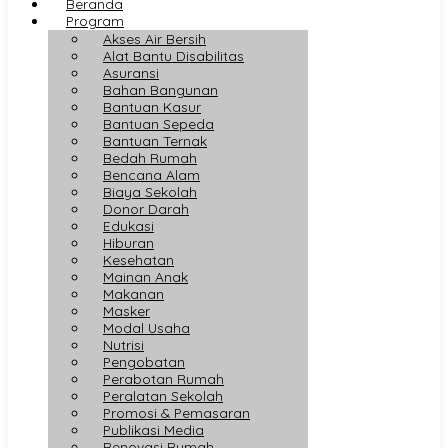
Beranda
Program
Akses Air Bersih
Alat Bantu Disabilitas
Asuransi
Bahan Bangunan
Bantuan Kasur
Bantuan Sepeda
Bantuan Ternak
Bedah Rumah
Bencana Alam
Biaya Sekolah
Donor Darah
Edukasi
Hiburan
Kesehatan
Mainan Anak
Makanan
Masker
Modal Usaha
Nutrisi
Pengobatan
Perabotan Rumah
Peralatan Sekolah
Promosi & Pemasaran
Publikasi Media
Renovasi Rumah