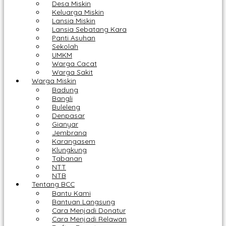
Desa Miskin
Keluarga Miskin
Lansia Miskin
Lansia Sebatang Kara
Panti Asuhan
Sekolah
UMKM
Warga Cacat
Warga Sakit
Warga Miskin
Badung
Bangli
Buleleng
Denpasar
Gianyar
Jembrana
Karangasem
Klungkung
Tabanan
NTT
NTB
Tentang BCC
Bantu Kami
Bantuan Langsung
Cara Menjadi Donatur
Cara Menjadi Relawan