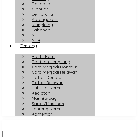
Denpasar
Gianyar
Jembrana
Karangasem
Klungkung
Tabanan
NTT
NTB
Tentang
BCC
Bantu Kami
Bantuan Langsung
Cara Menjadi Donatur
Cara Menjadi Relawan
Daftar Donatur
Daftar Relawan
Hubungi Kami
Kegiatan
Mari Berbagi
Saran/Masukan
Tentang Kami
Komentar