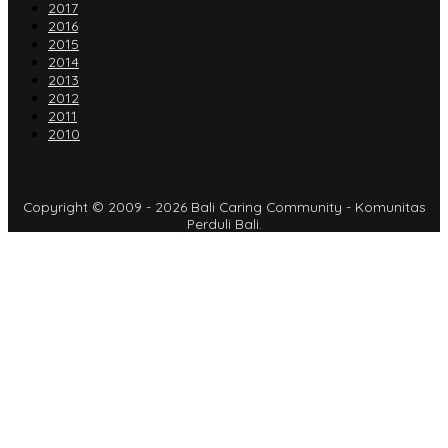
2017
2016
2015
2014
2013
2012
2011
2010
Copyright © 2009 - 2026 Bali Caring Community - Komunitas
Perduli Bali.