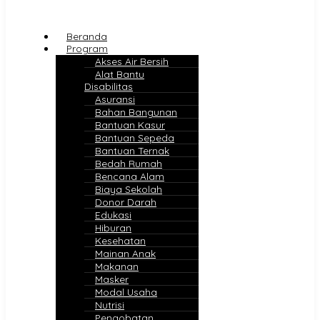
Beranda
Program
Akses Air Bersih
Alat Bantu
Disabilitas
Asuransi
Bahan Bangunan
Bantuan Kasur
Bantuan Sepeda
Bantuan Ternak
Bedah Rumah
Bencana Alam
Biaya Sekolah
Donor Darah
Edukasi
Hiburan
Kesehatan
Mainan Anak
Makanan
Masker
Modal Usaha
Nutrisi
Pengobatan