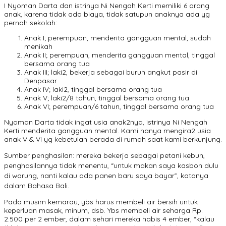
I Nyoman Darta dan istrinya Ni Nengah Kerti memiliki 6 orang
anak, karena tidak ada biaya, tidak satupun anaknya ada yg
pernah sekolah:
Anak I; perempuan, menderita gangguan mental, sudah
menikah
Anak II; perempuan, menderita gangguan mental, tinggal
bersama orang tua
Anak III; laki2, bekerja sebagai buruh angkut pasir di
Denpasar
Anak IV; laki2, tinggal bersama orang tua
Anak V; laki2/8 tahun, tinggal bersama orang tua
Anak VI; perempuan/6 tahun, tinggal bersama orang tua
Nyoman Darta tidak ingat usia anak2nya, istrinya Ni Nengah
Kerti menderita gangguan mental. Kami hanya mengira2 usia
anak V & VI yg kebetulan berada di rumah saat kami berkunjung.
Sumber penghasilan: mereka bekerja sebagai petani kebun,
penghasilannya tidak menentu, “untuk makan saya kasbon dulu
di warung, nanti kalau ada panen baru saya bayar”, katanya
dalam Bahasa Bali.
Pada musim kemarau, ybs harus membeli air bersih untuk
keperluan masak, minum, dsb. Ybs membeli air seharga Rp.
2.500 per 2 ember, dalam sehari mereka habis 4 ember, “kalau