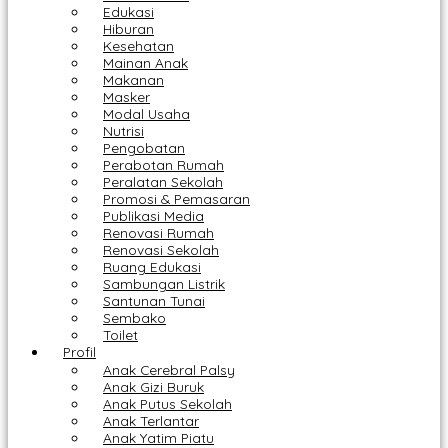
Edukasi
Hiburan
Kesehatan
Mainan Anak
Makanan
Masker
Modal Usaha
Nutrisi
Pengobatan
Perabotan Rumah
Peralatan Sekolah
Promosi & Pemasaran
Publikasi Media
Renovasi Rumah
Renovasi Sekolah
Ruang Edukasi
Sambungan Listrik
Santunan Tunai
Sembako
Toilet
Profil
Anak Cerebral Palsy
Anak Gizi Buruk
Anak Putus Sekolah
Anak Terlantar
Anak Yatim Piatu