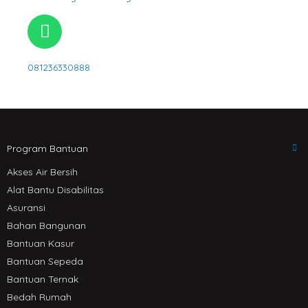
a
t
m
u
W
b
h
e
a
081236330888
t
s
a
p
p
Program Bantuan
Akses Air Bersih
Alat Bantu Disabilitas
Asuransi
Bahan Bangunan
Bantuan Kasur
Bantuan Sepeda
Bantuan Ternak
Bedah Rumah