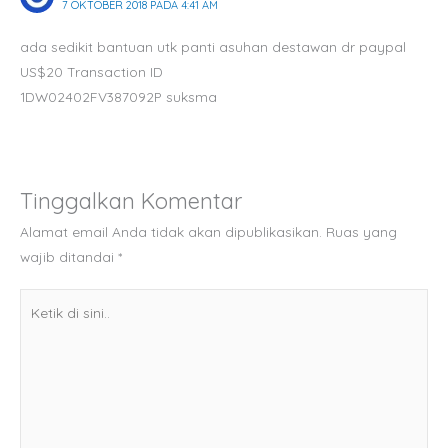
7 OKTOBER 2018 PADA 4:41 AM
ada sedikit bantuan utk panti asuhan destawan dr paypal
US$20 Transaction ID
1DW02402FV387092P suksma
Tinggalkan Komentar
Alamat email Anda tidak akan dipublikasikan.
Ruas yang
wajib ditandai
*
Ketik
di
sini..