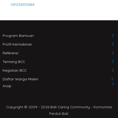
a
081236330888
t
s
a
p
p
Program Bantuan
Profil Kemiskinan
Referensi
Tentang BCC
Kegiatan BCC
Daftar Warga Miskin
Arsip
Copyright © 2009 - 2026 Bali Caring Community - Komunitas
Perduli Bali.