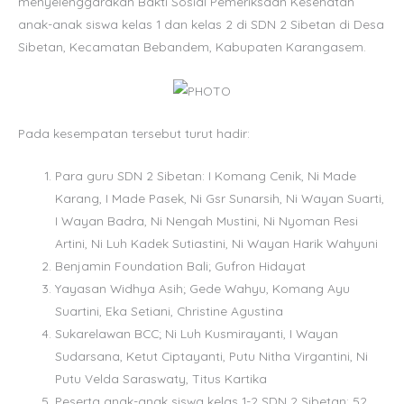
menyelenggarakan Bakti Sosial Pemeriksaan Kesehatan
anak-anak siswa kelas 1 dan kelas 2 di SDN 2 Sibetan di Desa
Sibetan, Kecamatan Bebandem, Kabupaten Karangasem.
Pada kesempatan tersebut turut hadir:
Para guru SDN 2 Sibetan: I Komang Cenik, Ni Made
Karang, I Made Pasek, Ni Gsr Sunarsih, Ni Wayan Suarti,
I Wayan Badra, Ni Nengah Mustini, Ni Nyoman Resi
Artini, Ni Luh Kadek Sutiastini, Ni Wayan Harik Wahyuni
Benjamin Foundation Bali; Gufron Hidayat
Yayasan Widhya Asih; Gede Wahyu, Komang Ayu
Suartini, Eka Setiani, Christine Agustina
Sukarelawan BCC; Ni Luh Kusmirayanti, I Wayan
Sudarsana, Ketut Ciptayanti, Putu Nitha Virgantini, Ni
Putu Velda Saraswaty, Titus Kartika
Peserta anak-anak siswa kelas 1-2 SDN 2 Sibetan; 52