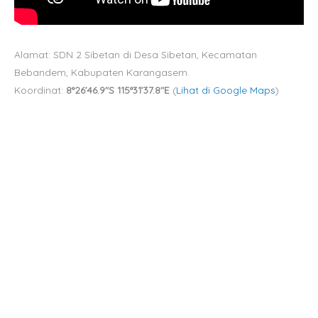
Alamat: SDN 2 Sibetan di Desa Sibetan, Kecamatan
Bebandem, Kabupaten Karangasem.
Koordinat:
8°26’46.9″S 115°31’37.8″E
(
Lihat di Google Maps
)