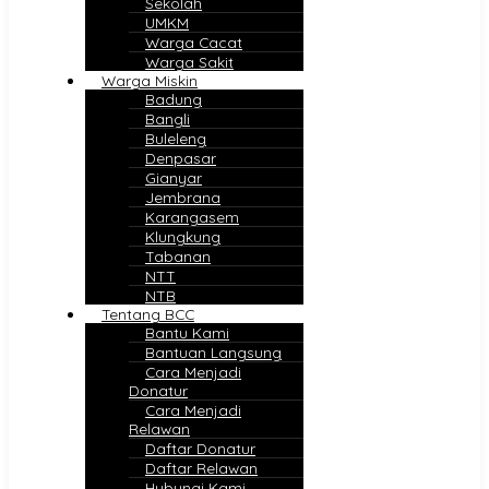
Sekolah
UMKM
Warga Cacat
Warga Sakit
Warga Miskin
Badung
Bangli
Buleleng
Denpasar
Gianyar
Jembrana
Karangasem
Klungkung
Tabanan
NTT
NTB
Tentang BCC
Bantu Kami
Bantuan Langsung
Cara Menjadi
Donatur
Cara Menjadi
Relawan
Daftar Donatur
Daftar Relawan
Hubungi Kami