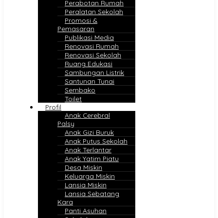
Perabotan Rumah
Peralatan Sekolah
Promosi &
Pemasaran
Publikasi Media
Renovasi Rumah
Renovasi Sekolah
Ruang Edukasi
Sambungan Listrik
Santunan Tunai
Sembako
Toilet
Profil
Anak Cerebral
Palsy
Anak Gizi Buruk
Anak Putus Sekolah
Anak Terlantar
Anak Yatim Piatu
Desa Miskin
Keluarga Miskin
Lansia Miskin
Lansia Sebatang
Kara
Panti Asuhan