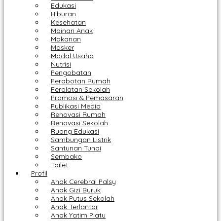
Edukasi
Hiburan
Kesehatan
Mainan Anak
Makanan
Masker
Modal Usaha
Nutrisi
Pengobatan
Perabotan Rumah
Peralatan Sekolah
Promosi & Pemasaran
Publikasi Media
Renovasi Rumah
Renovasi Sekolah
Ruang Edukasi
Sambungan Listrik
Santunan Tunai
Sembako
Toilet
Profil
Anak Cerebral Palsy
Anak Gizi Buruk
Anak Putus Sekolah
Anak Terlantar
Anak Yatim Piatu