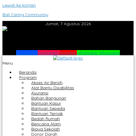
Lewati ke konten
Bali Caring Community
Jumat, 7 Agustus 2026
Facebook
Instagram
Youtube
Whatsapp
Whatsapp
Menu
Beranda
Program
Akses Air Bersih
Alat Bantu Disabilitas
Asuransi
Bahan Bangunan
Bantuan Kasur
Bantuan Sepeda
Bantuan Ternak
Bedah Rumah
Bencana Alam
Biaya Sekolah
Donor Darah