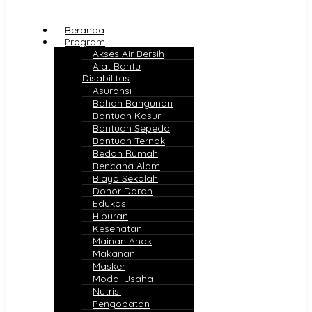
Beranda
Program
Akses Air Bersih
Alat Bantu
Disabilitas
Asuransi
Bahan Bangunan
Bantuan Kasur
Bantuan Sepeda
Bantuan Ternak
Bedah Rumah
Bencana Alam
Biaya Sekolah
Donor Darah
Edukasi
Hiburan
Kesehatan
Mainan Anak
Makanan
Masker
Modal Usaha
Nutrisi
Pengobatan