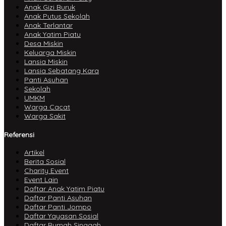
Anak Gizi Buruk
Anak Putus Sekolah
Anak Terlantar
Anak Yatim Piatu
Desa Miskin
Keluarga Miskin
Lansia Miskin
Lansia Sebatang Kara
Panti Asuhan
Sekolah
UMKM
Warga Cacat
Warga Sakit
Referensi
Artikel
Berita Sosial
Charity Event
Event Lain
Daftar Anak Yatim Piatu
Daftar Panti Asuhan
Daftar Panti Jompo
Daftar Yayasan Sosial
Daftar Rumah Singgah