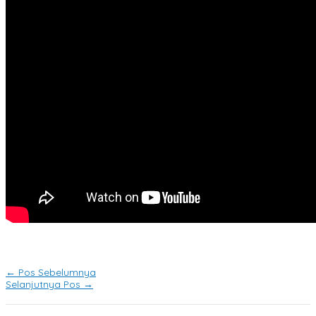
←
Pos Sebelumnya
Selanjutnya Pos
→