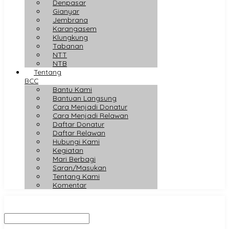
Denpasar
Gianyar
Jembrana
Karangasem
Klungkung
Tabanan
NTT
NTB
Tentang
BCC
Bantu Kami
Bantuan Langsung
Cara Menjadi Donatur
Cara Menjadi Relawan
Daftar Donatur
Daftar Relawan
Hubungi Kami
Kegiatan
Mari Berbagi
Saran/Masukan
Tentang Kami
Komentar