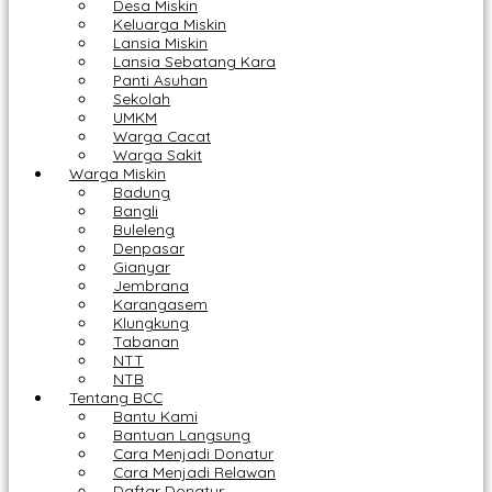
Desa Miskin
Keluarga Miskin
Lansia Miskin
Lansia Sebatang Kara
Panti Asuhan
Sekolah
UMKM
Warga Cacat
Warga Sakit
Warga Miskin
Badung
Bangli
Buleleng
Denpasar
Gianyar
Jembrana
Karangasem
Klungkung
Tabanan
NTT
NTB
Tentang BCC
Bantu Kami
Bantuan Langsung
Cara Menjadi Donatur
Cara Menjadi Relawan
Daftar Donatur