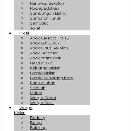
Renovasi Sekolah
Ruang Edukasi
Sambungan Listrik
Santunan Tunai
Sembako
Toilet
Profil
Anak Cerebral Palsy
Anak Gizi Buruk
Anak Putus Sekolah
Anak Terlantar
Anak Yatim Piatu
Desa Miskin
Keluarga Miskin
Lansia Miskin
Lansia Sebatang Kara
Panti Asuhan
Sekolah
UMKM
Warga Cacat
Warga Sakit
Warga
Miskin
Badung
Bangli
Buleleng