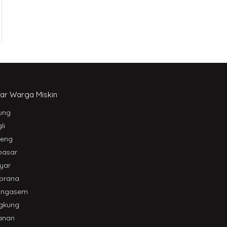
ar Warga Miskin
ung
li
leng
pasar
yar
brana
angasem
gkung
anan