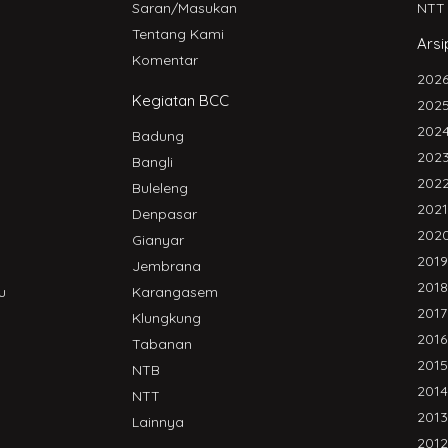
Saran/Masukan
NTT
Tentang Kami
Arsi
Komentar
202
Kegiatan BCC
202
202
Badung
202
Bangli
202
Buleleng
2021
Denpasar
202
Gianyar
2019
Jembrana
2018
u
Karangasem
2017
Klungkung
2016
Tabanan
2015
NTB
2014
NTT
2013
Lainnya
2012