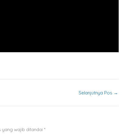
Selanjutnya Pos
→
 yang wajib ditandai
*