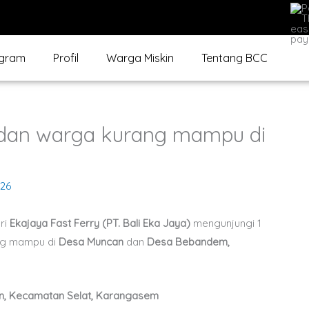
gram
Profil
Warga Miskin
Tentang BCC
 dan warga kurang mampu di
026
ri
Ekajaya Fast Ferry (PT. Bali Eka Jaya)
mengunjungi 1
ang mampu di
Desa Muncan
dan
Desa Bebandem,
n, Kecamatan Selat, Karangasem