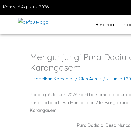
Lewati
Kamis, 6 Agustus 2026
ke
konten
Beranda
Pro
Mengunjungi Pura Dadia
Karangasem
Tinggalkan Komentar
/ Oleh
Admin
/
7 Januari 2
Pada tgl 6 Januari 2026 kami bersama donatur da
Pura Dadia di Desa Muncan dan 2 kk warga kur
Karangasem
Pura Dadia di Desa Munca