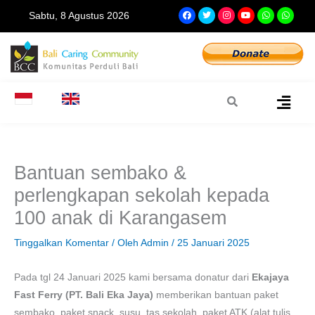
Lewati
F
T
I
Y
W
W
Sabtu, 8 Agustus 2026
a
w
n
o
h
h
ke
c
i
s
u
a
a
e
t
t
t
t
t
konten
b
t
a
u
s
s
o
e
g
b
a
a
o
r
r
e
p
p
k
a
p
p
m
Bantuan sembako &
perlengkapan sekolah kepada
100 anak di Karangasem
Tinggalkan Komentar
/ Oleh
Admin
/
25 Januari 2025
Pada tgl 24 Januari 2025 kami bersama donatur dari
Ekajaya
Fast Ferry (PT. Bali Eka Jaya)
memberikan bantuan paket
sembako, paket snack, susu, tas sekolah, paket ATK (alat tulis,