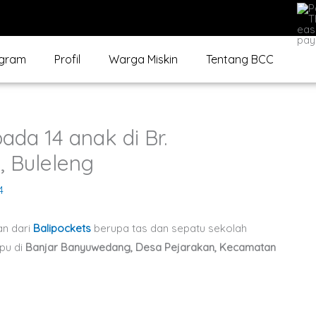
gram
Profil
Warga Miskin
Tentang BCC
ada 14 anak di Br.
 Buleleng
4
an dari
Balipockets
berupa tas dan sepatu sekolah
pu di
Banjar Banyuwedang, Desa Pejarakan, Kecamatan