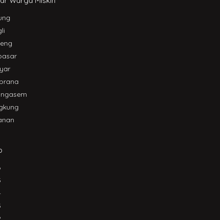
ar Warga Miskin
ung
li
leng
pasar
yar
brana
angasem
gkung
anan
p
6
5
4
3
2