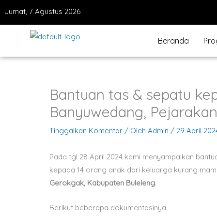
Lewati
Jumat, 7 Agustus 2026
ke
konten
Beranda
Pro
Bantuan tas & sepatu kep
Banyuwedang, Pejarakan,
Tinggalkan Komentar
/ Oleh
Admin
/
29 April 202
Pada tgl 28 April 2024 kami menyampaikan bantu
kepada 14 orang anak dari keluarga kurang mam
Gerokgak, Kabupaten Buleleng
.
Berikut beberapa dokumentasinya.