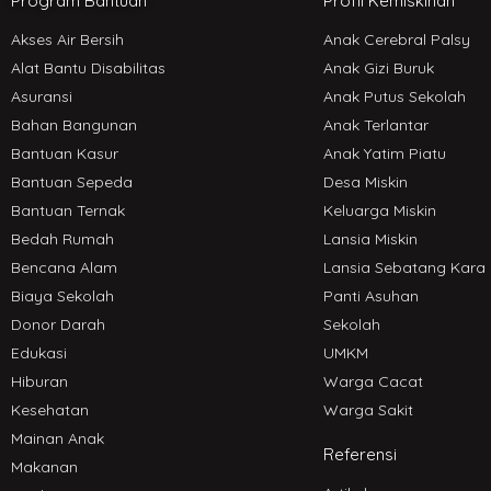
Program Bantuan
Profil Kemiskinan
Akses Air Bersih
Anak Cerebral Palsy
Alat Bantu Disabilitas
Anak Gizi Buruk
Asuransi
Anak Putus Sekolah
Bahan Bangunan
Anak Terlantar
Bantuan Kasur
Anak Yatim Piatu
Bantuan Sepeda
Desa Miskin
Bantuan Ternak
Keluarga Miskin
Bedah Rumah
Lansia Miskin
Bencana Alam
Lansia Sebatang Kara
Biaya Sekolah
Panti Asuhan
Donor Darah
Sekolah
Edukasi
UMKM
Hiburan
Warga Cacat
Kesehatan
Warga Sakit
Mainan Anak
Referensi
Makanan