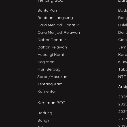
Tentang BCC
Daft
Bantu Kami
Bad
Bantuan Langsung
Bang
Cara Menjadi Donatur
Bule
Cara Menjadi Relawan
Den
Daftar Donatur
Gian
Daftar Relawan
Jem
Hubungi Kami
Kar
Kegiatan
Klun
Mari Berbagi
Tab
Saran/Masukan
NTT
Tentang Kami
Arsi
Komentar
202
Kegiatan BCC
202
202
Badung
202
Bangli
202