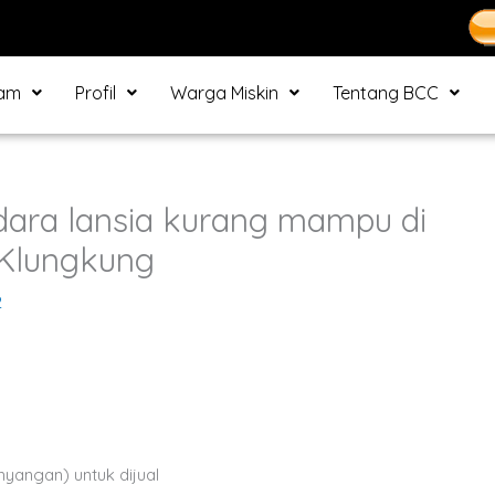
ram
Profil
Warga Miskin
Tentang BCC
ara lansia kurang mampu di
 Klungkung
2
angan) untuk dijual