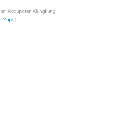
wan, Kabupaten Klungkung.
le Maps
)