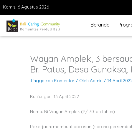
Lewati
Kamis, 6 Agustus 2026
ke
konten
Beranda
Prog
Wayan Amplek, 3 bersaud
Br. Patus, Desa Gunaksa,
Tinggalkan Komentar
/ Oleh
Admin
/
14 April 202
Kunjungan: 13 April 2022
Nama: Ni Wayan Amplek (P/ 70-an tahun)
Pekerjaan: membuat porosan (sarana persembahy