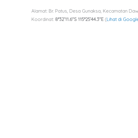
Alamat: Br. Patus, Desa Gunaksa, Kecamatan Da
Koordinat:
8°32’11.6″S 115°25’44.3″E
(
Lihat di Goog