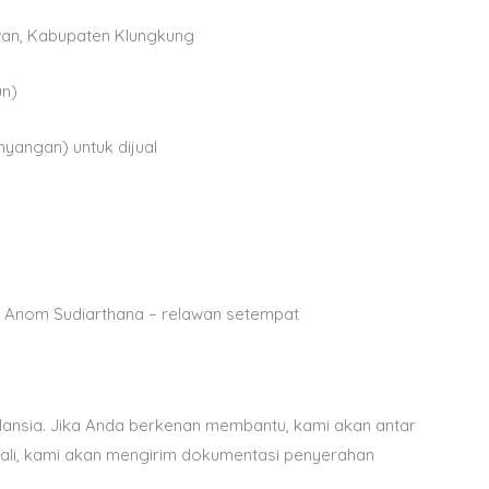
wan, Kabupaten Klungkung
un)
angan) untuk dijual
7, Anom Sudiarthana – relawan setempat
lansia. Jika Anda berkenan membantu, kami akan antar
kali, kami akan mengirim dokumentasi penyerahan