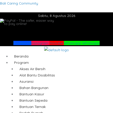
Lewati
Menu
Menu
Bali Caring Community
ke
Sabtu, 8 Agustus 2026
konten
Facebook
Instagram
Youtube
Whatsapp
Whatsapp
Beranda
Program
Akses Air Bersih
Alat Bantu Disabilitas
Asuransi
Bahan Bangunan
Bantuan Kasur
Bantuan Sepeda
Bantuan Ternak
Bedah Rumah