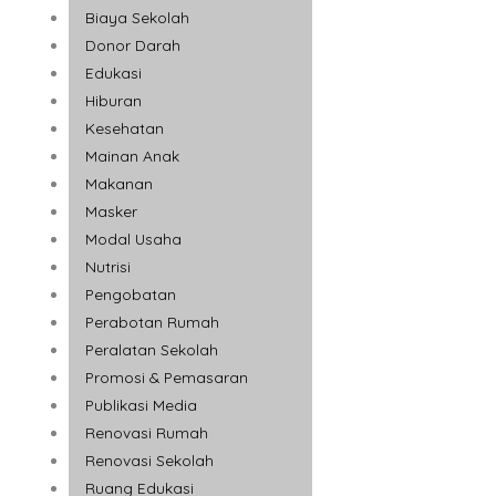
Biaya Sekolah
Donor Darah
Edukasi
Hiburan
Kesehatan
Mainan Anak
Makanan
Masker
Modal Usaha
Nutrisi
Pengobatan
Perabotan Rumah
Peralatan Sekolah
Promosi & Pemasaran
Publikasi Media
Renovasi Rumah
Renovasi Sekolah
Ruang Edukasi