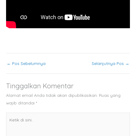
←
Pos Sebelumnya
Selanjutnya Pos
→
Tinggalkan Komentar
Alamat email Anda tidak akan dipublikasikan.
Ruas yang
wajib ditandai
*
Ketik
di
sini..