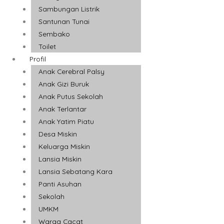
Sambungan Listrik
Santunan Tunai
Sembako
Toilet
Profil
Anak Cerebral Palsy
Anak Gizi Buruk
Anak Putus Sekolah
Anak Terlantar
Anak Yatim Piatu
Desa Miskin
Keluarga Miskin
Lansia Miskin
Lansia Sebatang Kara
Panti Asuhan
Sekolah
UMKM
Warga Cacat