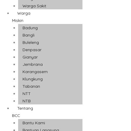
Warga Sakit
Warga
Miskin
Badung
Bangli
Buleleng
Denpasar
Gianyar
Jembrana
Karangasem
Klungkung
Tabanan
NTT
NTB
Tentang
BCC
Bantu Kami
Bantuan Langsung