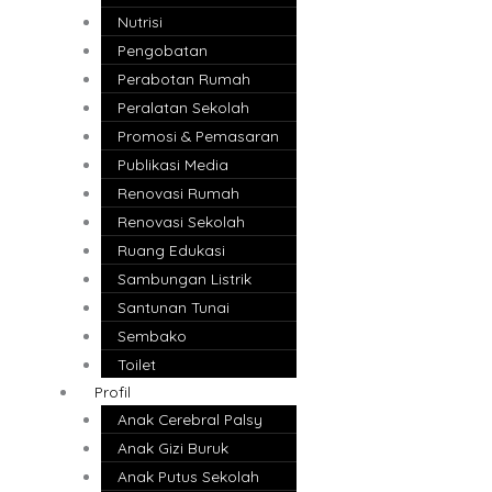
Nutrisi
Pengobatan
Perabotan Rumah
Peralatan Sekolah
Promosi & Pemasaran
Publikasi Media
Renovasi Rumah
Renovasi Sekolah
Ruang Edukasi
Sambungan Listrik
Santunan Tunai
Sembako
Toilet
Profil
Anak Cerebral Palsy
Anak Gizi Buruk
Anak Putus Sekolah