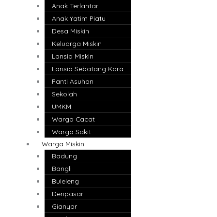
Anak Terlantar
Anak Yatim Piatu
Desa Miskin
Keluarga Miskin
Lansia Miskin
Lansia Sebatang Kara
Panti Asuhan
Sekolah
UMKM
Warga Cacat
Warga Sakit
Warga Miskin
Badung
Bangli
Buleleng
Denpasar
Gianyar