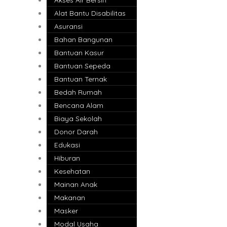
Alat Bantu Disabilitas
Asuransi
Bahan Bangunan
Bantuan Kasur
Bantuan Sepeda
Bantuan Ternak
Bedah Rumah
Bencana Alam
Biaya Sekolah
Donor Darah
Edukasi
Hiburan
Kesehatan
Mainan Anak
Makanan
Masker
Modal Usaha