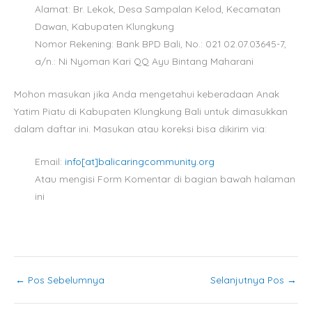
Alamat: Br. Lekok, Desa Sampalan Kelod, Kecamatan
Dawan, Kabupaten Klungkung
Nomor Rekening: Bank BPD Bali, No.: 021 02.07.03645-7,
a/n.: Ni Nyoman Kari QQ Ayu Bintang Maharani
Mohon masukan jika Anda mengetahui keberadaan Anak
Yatim Piatu di Kabupaten Klungkung Bali untuk dimasukkan
dalam daftar ini. Masukan atau koreksi bisa dikirim via:
Email:
info[at]balicaringcommunity.org
Atau mengisi Form Komentar di bagian bawah halaman
ini
←
Pos Sebelumnya
Selanjutnya Pos
→