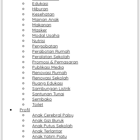
Edukasi
Hiburan
Kesehatan
Mainan Anak
Makanan
Masker
Modal Usaha
Nutrisi
Pengobatan
Perabotan Rumah
Peralatan Sekolah
Promosi & Pemasaran
Publikasi Media
Renovasi Rumah
Renovasi Sekolah
Ruang Edukasi
Sambungan Listrik
Santunan Tunai
Sembako
Toilet
Profil
Anak Cerebral Palsy
Anak Gizi Buruk
Anak Putus Sekolah
Anak Terlantar
Anak Yatim Piatu