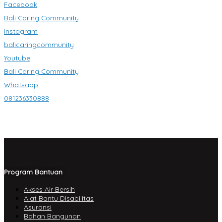
Facebook
Bali Caring Community
Instagram
balicaringcommunity
Youtube
Bali Caring Community
Whatsapp
081236330888
Program Bantuan
Akses Air Bersih
Alat Bantu Disabilitas
Asuransi
Bahan Bangunan