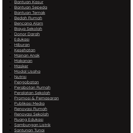
Bantuan Kasur
Bantuan Sepeda
Bantuan Ternak
Bedah Rumah
Bencana Alam
Biaya Sekolah
Donor Darah
Edukasi
Hiburan
Kesehatan
Mainan Anak
Makanan
Masker
Modal Usaha
Nutrisi
Pengobatan
Perabotan Rumah
Peralatan Sekolah
Promosi & Pemasaran
Publikasi Media
Renovasi Rumah
Renovasi Sekolah
Ruang Edukasi
Sambungan Listrik
Santunan Tunai