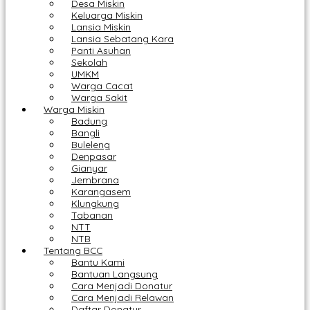
Desa Miskin
Keluarga Miskin
Lansia Miskin
Lansia Sebatang Kara
Panti Asuhan
Sekolah
UMKM
Warga Cacat
Warga Sakit
Warga Miskin
Badung
Bangli
Buleleng
Denpasar
Gianyar
Jembrana
Karangasem
Klungkung
Tabanan
NTT
NTB
Tentang BCC
Bantu Kami
Bantuan Langsung
Cara Menjadi Donatur
Cara Menjadi Relawan
Daftar Donatur