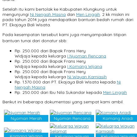
Setelah itu kami bertolak ke Kabupaten Klungkung untuk
mengunjungi
Ni Nengah Masna
dan
Men Linggih
. 2 kk miskin ini
pada tahun 2014 juga mendapatkan bantuan bedah rumah dari
PT. Ekajaya Bali Wisata.
Pada kesempatan tersebut kami juga menyampaikan titipan
bantuan tunai dari donatur sbb:
Rp. 250.000 dari Bapak Frans Hery
Widjaja kepada keluarga
I Nyoman Rencana
Rp. 250.000 dari Bapak Frans Hery
Widjaja kepada keluarga
I Komang Wijana
Rp. 250.000 dari Bapak Frans Hery
Widjaja kepada keluarga
Ni Wayan Karniasih
Rp. 1.370.000 dari PT. Ekajaya Bali Wisata kepada
Ni
Nengah Masna
Rp. 250.000 dari Ibu Nila Sukandar kepada
Men Linggih
Berikut ini beberapa dokumentasi yang sempat kami ambil.
Nyoman Merah
Nyoman Rencana
Komang Ariadi
Komang Wijana
Keluarga Wayan
Keluarga Wayan