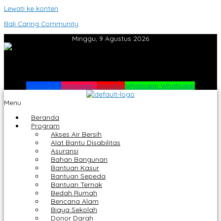
Lewati ke konten
Bali Caring Community
Minggu, 9 Agustus 2026
Facebook
Instagram
Youtube
Whatsapp
Whatsapp
Menu
Beranda
Program
Akses Air Bersih
Alat Bantu Disabilitas
Asuransi
Bahan Bangunan
Bantuan Kasur
Bantuan Sepeda
Bantuan Ternak
Bedah Rumah
Bencana Alam
Biaya Sekolah
Donor Darah