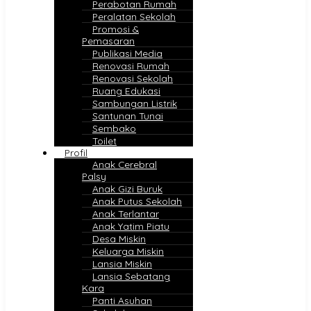
Perabotan Rumah
Peralatan Sekolah
Promosi &
Pemasaran
Publikasi Media
Renovasi Rumah
Renovasi Sekolah
Ruang Edukasi
Sambungan Listrik
Santunan Tunai
Sembako
Toilet
Profil
Anak Cerebral
Palsy
Anak Gizi Buruk
Anak Putus Sekolah
Anak Terlantar
Anak Yatim Piatu
Desa Miskin
Keluarga Miskin
Lansia Miskin
Lansia Sebatang
Kara
Panti Asuhan