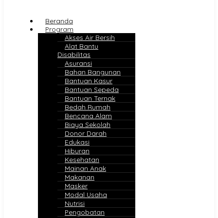
Beranda
Program
Akses Air Bersih
Alat Bantu
Disabilitas
Asuransi
Bahan Bangunan
Bantuan Kasur
Bantuan Sepeda
Bantuan Ternak
Bedah Rumah
Bencana Alam
Biaya Sekolah
Donor Darah
Edukasi
Hiburan
Kesehatan
Mainan Anak
Makanan
Masker
Modal Usaha
Nutrisi
Pengobatan