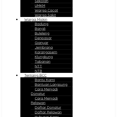
Sekolah
UMKM
Warga Cacat
Warga Sakit
Warga Miskin
Badung
Bangli
Buleleng
Denpasar
Gianyar
Jembrana
Karangasem
Klungkung
Tabanan
NTT
NTB
Tentang BCC
Bantu Kami
Bantuan Langsung
Cara Menjadi
Donatur
Cara Menjadi
Relawan
Daftar Donatur
Daftar Relawan
Hubungi Kami