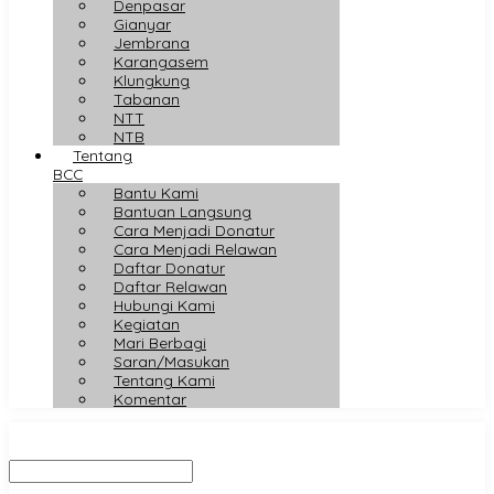
Denpasar
Gianyar
Jembrana
Karangasem
Klungkung
Tabanan
NTT
NTB
Tentang
BCC
Bantu Kami
Bantuan Langsung
Cara Menjadi Donatur
Cara Menjadi Relawan
Daftar Donatur
Daftar Relawan
Hubungi Kami
Kegiatan
Mari Berbagi
Saran/Masukan
Tentang Kami
Komentar