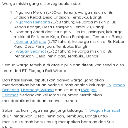
Warga miskin yang di survey adalah sbb:
I Nyoman Merah (L/50-an tahun); warga miskin di Br.
Undisan Kelod, Desa Undisan, Tembuku, Bangli
I Nyoman Rencana
(L/38 tahun); keluarga miskin di Br.
Kebon Kangin, Desa Peninjoan, Tembuku, Bangli
I Komang Ariadi dan istrinya Ni Luh Mulianingsih; keluarga
miskin di Br. Kebon Kaja, Desa Peninjoan, Tembuku, Bangli
I Komang Wijana
(L/37 tahun); keluarga miskin di Br. Kebon
Kaja, Desa Peninjoan, Tembuku, Bangli
I Wayan Selamat
(L/32 tahun); keluarga miskin di Br.
Penarukan, Desa Peninjoan, Tembuku, Bangli
Semua warga tersebut di atas dipilih dan ditentukan sendiri oleh
team dari PT. Ekajaya Bali Wisata.
Dari hasil survey diputuskan bahwa warga yang akan
mendapatkan bantuan bedah rumah adalah keluarga
I Nyoman
Rencana
,
I Komang Wijana
dan keluarga
I Wayan
Selamat
.
Sedangkan keluarga I Nyoman Merah akan
mendapatkan bantuan renovasi rumah.
Selain itu, kami juga mengunjungi keluarga
Ni Wayan Karniasih
di Br. Penarukan, Desa Peninjoan, Tembuku, Bangli untuk
meninjau rumah baru ybs yg merupakan bantuan dari Sun
Island.