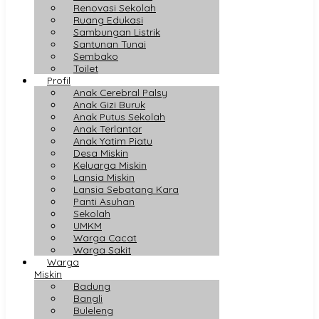
Renovasi Sekolah
Ruang Edukasi
Sambungan Listrik
Santunan Tunai
Sembako
Toilet
Profil
Anak Cerebral Palsy
Anak Gizi Buruk
Anak Putus Sekolah
Anak Terlantar
Anak Yatim Piatu
Desa Miskin
Keluarga Miskin
Lansia Miskin
Lansia Sebatang Kara
Panti Asuhan
Sekolah
UMKM
Warga Cacat
Warga Sakit
Warga
Miskin
Badung
Bangli
Buleleng