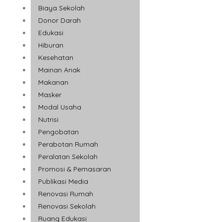
Biaya Sekolah
Donor Darah
Edukasi
Hiburan
Kesehatan
Mainan Anak
Makanan
Masker
Modal Usaha
Nutrisi
Pengobatan
Perabotan Rumah
Peralatan Sekolah
Promosi & Pemasaran
Publikasi Media
Renovasi Rumah
Renovasi Sekolah
Ruang Edukasi