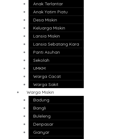
Anak Terlantar
Anak Yatim Piatu
Desa Miskin
Keluarga Miskin
Lansia Miskin
Lansia Sebatang Kara
Panti Asuhan
Sekolah
UMKM
Warga Cacat
Warga Sakit
Warga Miskin
Badung
Bangli
Buleleng
Denpasar
Gianyar