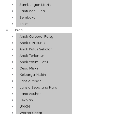
Sambungan Listrik
Santunan Tunai
Sembako
Toilet
Profil
Anak Cerebral Palsy
Anak Gizi Buruk
Anak Putus Sekolah
Anak Terlantar
Anak Yatim Piatu
Desa Miskin
Keluarga Miskin
Lansia Miskin
Lansia Sebatang Kara
Panti Asuhan
Sekolah
UMKM
Warga Cacat