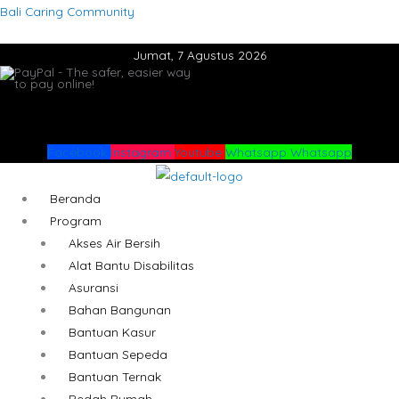
Lewati
Menu
Menu
Bali Caring Community
ke
Jumat, 7 Agustus 2026
konten
Facebook
Instagram
Youtube
Whatsapp
Whatsapp
Beranda
Program
Akses Air Bersih
Alat Bantu Disabilitas
Asuransi
Bahan Bangunan
Bantuan Kasur
Bantuan Sepeda
Bantuan Ternak
Bedah Rumah