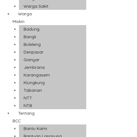
Warga Sakit
Warga
Miskin
Badung
Bangli
Buleleng
Denpasar
Gianyar
Jembrana
Karangasem
Klungkung
Tabanan
NTT
NTB
Tentang
BCC
Bantu Kami
Bantuan Langsung