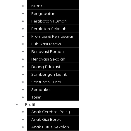
Nutrisi
Pengobatan
Perabotan Rumah
Peralatan Sekolah
Promosi & Pemasaran
Publikasi Media
Renovasi Rumah
Renovasi Sekolah
Ruang Edukasi
Sambungan Listrik
Santunan Tunai
Sembako
Toilet
Profil
Anak Cerebral Palsy
Anak Gizi Buruk
Anak Putus Sekolah