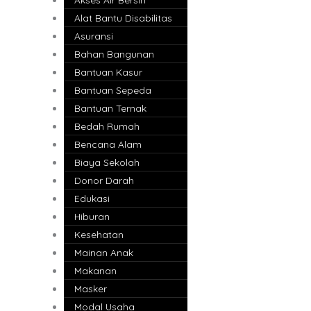
Alat Bantu Disabilitas
Asuransi
Bahan Bangunan
Bantuan Kasur
Bantuan Sepeda
Bantuan Ternak
Bedah Rumah
Bencana Alam
Biaya Sekolah
Donor Darah
Edukasi
Hiburan
Kesehatan
Mainan Anak
Makanan
Masker
Modal Usaha