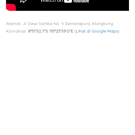
Alamat: Jl. Dewi Sartika No. 5 Semarapura, Klungkung
Koordinat:
8°31’52.7″S 115°23’59.0″E
(
Lihat di Google Maps
)