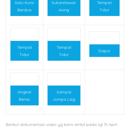
Satu Kursi
Sukarelawan
Tempat
Berdua
Asing
Tidur
Tempat
Tempat
Dapur
Tidur
Tidur
Angkat
Sampai
Beras
Jumpa Lagi
Berikut dokumentasi video yg kami ambil pada tgl 15 April