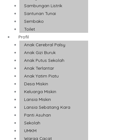
Sambungan Listrik
Santunan Tunai
Sembako
Toilet
Profil
Anak Cerebral Palsy
Anak Gizi Buruk
Anak Putus Sekolah
Anak Terlantar
Anak Yatim Piatu
Desa Miskin
Keluarga Miskin
Lansia Miskin
Lansia Sebatang Kara
Panti Asuhan
Sekolah
UMKM
Warga Cacat