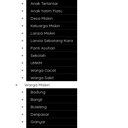
Anak Terlantar
Anak Yatim Piatu
Desa Miskin
Keluarga Miskin
Lansia Miskin
Lansia Sebatang Kara
Panti Asuhan
Sekolah
UMKM
Warga Cacat
Warga Sakit
Warga Miskin
Badung
Bangli
Buleleng
Denpasar
Gianyar