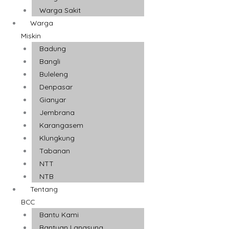
Warga Sakit
Warga
Miskin
Badung
Bangli
Buleleng
Denpasar
Gianyar
Jembrana
Karangasem
Klungkung
Tabanan
NTT
NTB
Tentang
BCC
Bantu Kami
Bantuan Langsung