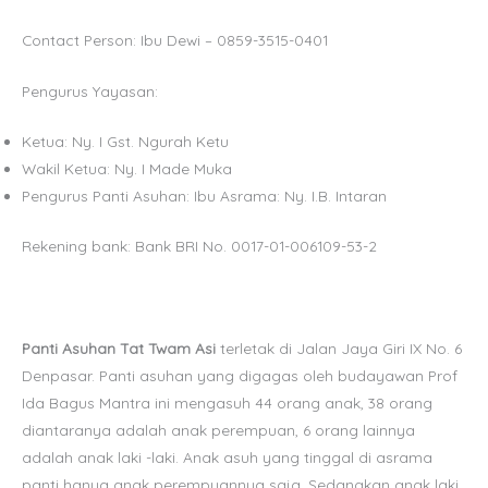
Contact Person: Ibu Dewi – 0859-3515-0401
Pengurus Yayasan:
Ketua: Ny. I Gst. Ngurah Ketu
Wakil Ketua: Ny. I Made Muka
Pengurus Panti Asuhan: Ibu Asrama: Ny. I.B. Intaran
Rekening bank: Bank BRI No. 0017-01-006109-53-2
Panti Asuhan Tat Twam Asi
terletak di Jalan Jaya Giri IX No. 6
Denpasar. Panti asuhan yang digagas oleh budayawan Prof
Ida Bagus Mantra ini mengasuh 44 orang anak, 38 orang
diantaranya adalah anak perempuan, 6 orang lainnya
adalah anak laki -laki. Anak asuh yang tinggal di asrama
panti hanya anak perempuannya saja. Sedangkan anak laki