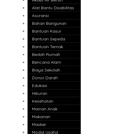
Alat Bantu Disabilitas
Asuransi
Bahan Bangunan
Bantuan Kasur
Bantuan Sepeda
Bantuan Ternak
Bedah Rumah
Bencana Alam
Biaya Sekolah
Donor Darah
Edukasi
Hiburan
Kesehatan
Mainan Anak
Makanan
Masker
Modal Usaha