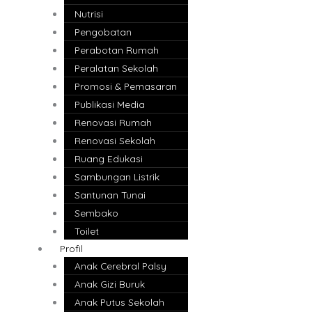
Nutrisi
Pengobatan
Perabotan Rumah
Peralatan Sekolah
Promosi & Pemasaran
Publikasi Media
Renovasi Rumah
Renovasi Sekolah
Ruang Edukasi
Sambungan Listrik
Santunan Tunai
Sembako
Toilet
Profil
Anak Cerebral Palsy
Anak Gizi Buruk
Anak Putus Sekolah