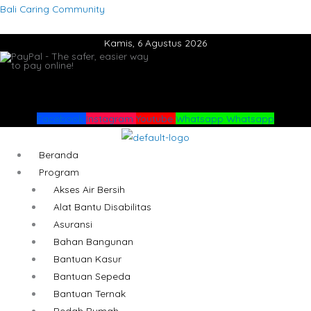
Lewati
Menu
Menu
Bali Caring Community
ke
Kamis, 6 Agustus 2026
konten
Facebook
Instagram
Youtube
Whatsapp
Whatsapp
Beranda
Program
Akses Air Bersih
Alat Bantu Disabilitas
Asuransi
Bahan Bangunan
Bantuan Kasur
Bantuan Sepeda
Bantuan Ternak
Bedah Rumah