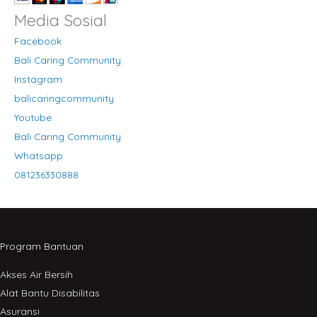
Media Sosial
Facebook
Bali Caring Community
Instagram
balicaringcommunity
Youtube
Bali Caring Community
Whatsapp
081236330888
Program Bantuan
Akses Air Bersih
Alat Bantu Disabilitas
Asuransi