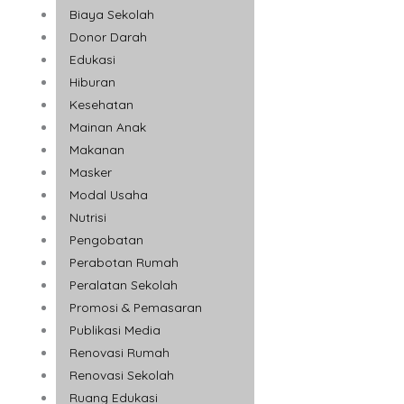
Biaya Sekolah
Donor Darah
Edukasi
Hiburan
Kesehatan
Mainan Anak
Makanan
Masker
Modal Usaha
Nutrisi
Pengobatan
Perabotan Rumah
Peralatan Sekolah
Promosi & Pemasaran
Publikasi Media
Renovasi Rumah
Renovasi Sekolah
Ruang Edukasi