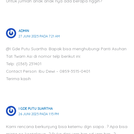
Untuk jumlah anak anak nya ada berapa nggih?
ADMIN
27 JUNI 2025 PADA 7:21 AM
@I Gde Putu Suartha. Bapak bisa menghubungi Panti Asuhan
Tat Twam Asi di nomor telp berikut ini:
Telp: (0361) 231401
Contact Person: Ibu Dewi – 0859-3515-0401
Terima kasih
I GDE PUTU SUARTHA
26 JUNI 2025 PADA 1:15 PM
Kami rencana berkunjung bisa ketemu dgn siapa…? Apa bisa
minta no kontaknya…? Buka dari jam brp sd jam brp…?