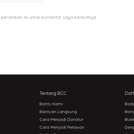
 peramban ini untuk komentar saya berikutnya.
Tentang BCC
Daft
Bantu Kami
Bad
Bantuan Langsung
Bang
Cara Menjadi Donatur
Bule
Cara Menjadi Relawan
Den