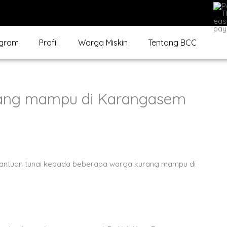
gram
Profil
Warga Miskin
Tentang BCC
rang mampu di Karangasem
bantuan tunai kepada beberapa warga kurang mampu di