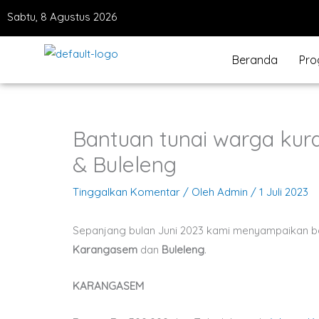
Lewati
Sabtu, 8 Agustus 2026
ke
konten
Beranda
Pro
Bantuan tunai warga ku
& Buleleng
Tinggalkan Komentar
/ Oleh
Admin
/
1 Juli 2023
Sepanjang bulan Juni 2023 kami menyampaikan 
Karangasem
dan
Buleleng
.
KARANGASEM