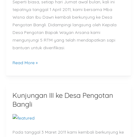
Seperti biasa, setiap hari Jumat awal bulan, kali ini
Bangli
tepatnya tanggal 1 April 2011, kami bersama Mba
Wisna dan Ibu Dawn kembali berkunjung ke Desa
Pengotan Bangli. Didampingi langsung oleh Kepala
Desa Pengotan Bapak Wayan Arsana kami
mengunjungi 5 RTM yang telah mendapatkan sapi
bantuan untuk diverifikasi.
Read More »
Kunjungan III ke Desa Pengotan
Kunjungan
III
Bangli
ke
Desa
Pengotan
Pada tanggal 3 Maret 2011 kami kembali berkunjung ke
Bangli