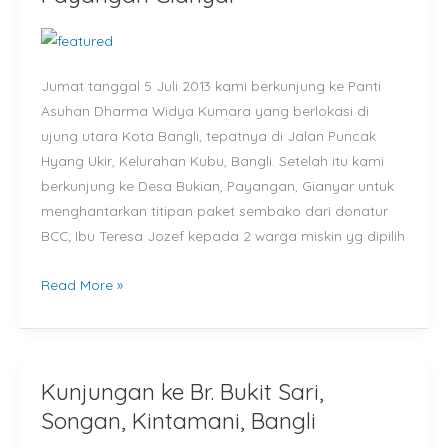
Bangli
dan
Payangan
Jumat tanggal 5 Juli 2013 kami berkunjung ke Panti
Gianyar
Asuhan Dharma Widya Kumara yang berlokasi di
ujung utara Kota Bangli, tepatnya di Jalan Puncak
Hyang Ukir, Kelurahan Kubu, Bangli. Setelah itu kami
berkunjung ke Desa Bukian, Payangan, Gianyar untuk
menghantarkan titipan paket sembako dari donatur
BCC; Ibu Teresa Jozef kepada 2 warga miskin yg dipilih
Read More »
Kunjungan ke Br. Bukit Sari,
Kunjungan
ke
Songan, Kintamani, Bangli
Br.