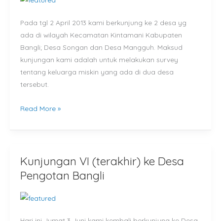
dan
Pada tgl 2 April 2013 kami berkunjung ke 2 desa yg
Desa
ada di wilayah Kecamatan Kintamani Kabupaten
Mangguh,
Bangli; Desa Songan dan Desa Mangguh. Maksud
Kintamani,
kunjungan kami adalah untuk melakukan survey
Bangli
tentang keluarga miskin yang ada di dua desa
tersebut.
Read More »
Kunjungan VI (terakhir) ke Desa
Kunjungan
VI
Pengotan Bangli
(terakhir)
ke
Desa
Hari ini Jumat 3 Juni kami kembali berkunjung ke Desa