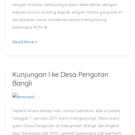
Wayan Arsana, selanjutnya kami dikenalkan dengan
Kepala Dusun Sunting Bapak Wayan Yarsa yang kali ini
ditugaskan untuk menemani kami mengunjungi
beberapa RTM di
Read More »
Kunjungan I ke Desa Pengotan
Kunjungan
I
Bangli
ke
Desa
Pengotan
Seperti biasa setiap hari Jumat pertama, kali ini pada
Bangli
tanggal 7 Januari 2011, kami mengunjungi “desa baru”
yaitu Desa Pengotan di Kabupaten Bangli. Berangkat
dari Denpasar pkl 09.15, setelah beberapa kali berhenti