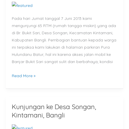
Bukit
Sari,
Pada hari Jumat tanggal 7 Juni 2013 kami
Songan,
mengunjungi 65 RTM (rumah tangga miskin) yang ada
Kintamani,
di Br. Bukit Sari, Desa Songan, Kecamatan Kintamani,
Bangli
Kabupaten Bangli. Pembagian bantuan kepada warga
ini terpaksa kami lakukan di halaman parkiran Pura
Hulundanu Batur, hal ini karena akses jalan mobil ke
Banjar Bukit Sari sangat sulit dan berbahaya; kondisi
Read More »
Kunjungan ke Desa Songan,
Kunjungan
ke
Kintamani, Bangli
Desa
Songan,