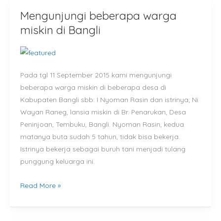
Mengunjungi beberapa warga
Mengunjungi
beberapa
miskin di Bangli
warga
miskin
di
Pada tgl 11 September 2015 kami mengunjungi
Bangli
beberapa warga miskin di beberapa desa di
Kabupaten Bangli sbb: I Nyoman Rasin dan istrinya; Ni
Wayan Raneg, lansia miskin di Br. Penarukan, Desa
Peninjoan, Tembuku, Bangli. Nyoman Rasin, kedua
matanya buta sudah 5 tahun, tidak bisa bekerja.
Istrinya bekerja sebagai buruh tani menjadi tulang
punggung keluarga ini.
Read More »