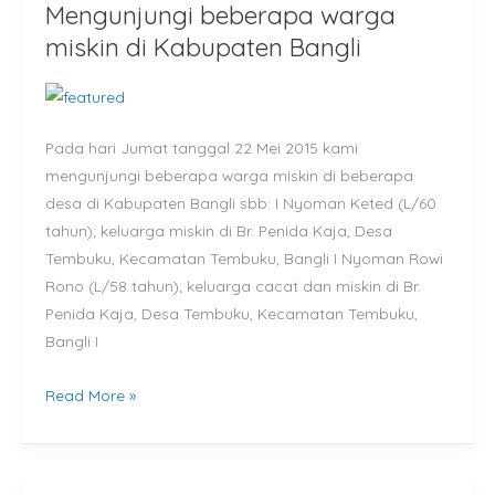
Mengunjungi beberapa warga
Mengunjungi
beberapa
miskin di Kabupaten Bangli
warga
miskin
di
Pada hari Jumat tanggal 22 Mei 2015 kami
Kabupaten
mengunjungi beberapa warga miskin di beberapa
Bangli
desa di Kabupaten Bangli sbb: I Nyoman Keted (L/60
tahun); keluarga miskin di Br. Penida Kaja, Desa
Tembuku, Kecamatan Tembuku, Bangli I Nyoman Rowi
Rono (L/58 tahun); keluarga cacat dan miskin di Br.
Penida Kaja, Desa Tembuku, Kecamatan Tembuku,
Bangli I
Read More »