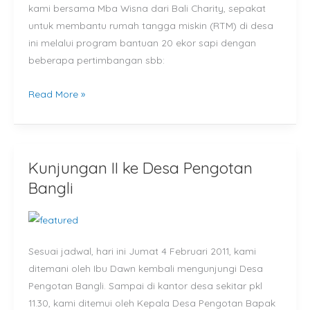
kami bersama Mba Wisna dari Bali Charity, sepakat
di
untuk membantu rumah tangga miskin (RTM) di desa
Desa
ini melalui program bantuan 20 ekor sapi dengan
Pengotan
beberapa pertimbangan sbb:
Bangli
Read More »
Kunjungan II ke Desa Pengotan
Kunjungan
II
Bangli
ke
Desa
Pengotan
Sesuai jadwal, hari ini Jumat 4 Februari 2011, kami
Bangli
ditemani oleh Ibu Dawn kembali mengunjungi Desa
Pengotan Bangli. Sampai di kantor desa sekitar pkl
11.30, kami ditemui oleh Kepala Desa Pengotan Bapak