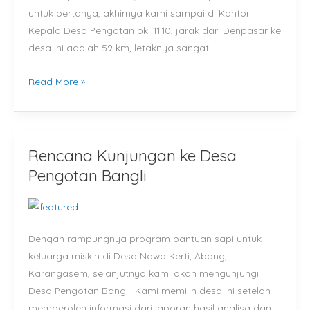
untuk bertanya, akhirnya kami sampai di Kantor
Kepala Desa Pengotan pkl 11.10, jarak dari Denpasar ke
desa ini adalah 59 km, letaknya sangat
Read More »
Rencana Kunjungan ke Desa
Rencana
Kunjungan
Pengotan Bangli
ke
Desa
Pengotan
Dengan rampungnya program bantuan sapi untuk
Bangli
keluarga miskin di Desa Nawa Kerti, Abang,
Karangasem, selanjutnya kami akan mengunjungi
Desa Pengotan Bangli. Kami memilih desa ini setelah
memperoleh informasi dari laporan hasil analisa dan