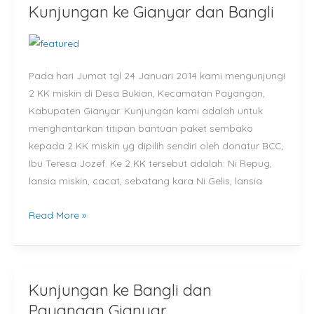
Kunjungan ke Gianyar dan Bangli
Kunjungan
ke
Gianyar
dan
Pada hari Jumat tgl 24 Januari 2014 kami mengunjungi
Bangli
2 KK miskin di Desa Bukian, Kecamatan Payangan,
Kabupaten Gianyar. Kunjungan kami adalah untuk
menghantarkan titipan bantuan paket sembako
kepada 2 KK miskin yg dipilih sendiri oleh donatur BCC;
Ibu Teresa Jozef. Ke 2 KK tersebut adalah: Ni Repug,
lansia miskin, cacat, sebatang kara Ni Gelis, lansia
Read More »
Kunjungan ke Bangli dan
Kunjungan
ke
Payangan Gianyar