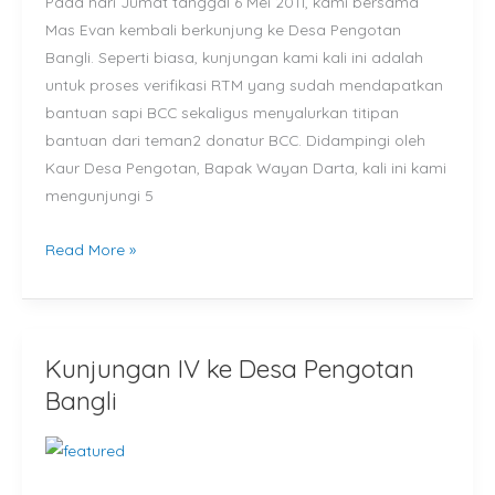
Pada hari Jumat tanggal 6 Mei 2011, kami bersama
Bangli
Mas Evan kembali berkunjung ke Desa Pengotan
Bangli. Seperti biasa, kunjungan kami kali ini adalah
untuk proses verifikasi RTM yang sudah mendapatkan
bantuan sapi BCC sekaligus menyalurkan titipan
bantuan dari teman2 donatur BCC. Didampingi oleh
Kaur Desa Pengotan, Bapak Wayan Darta, kali ini kami
mengunjungi 5
Read More »
Kunjungan IV ke Desa Pengotan
Kunjungan
IV
Bangli
ke
Desa
Pengotan