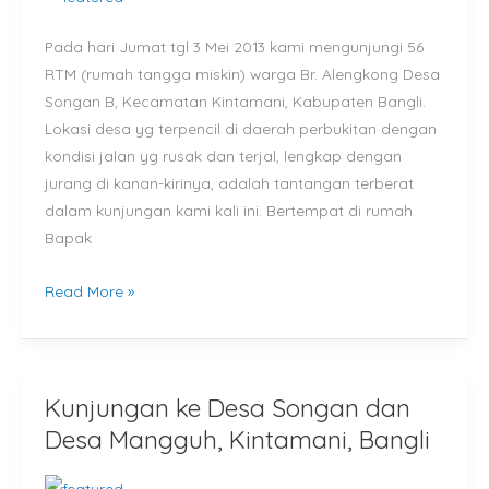
Kintamani,
Pada hari Jumat tgl 3 Mei 2013 kami mengunjungi 56
Bangli
RTM (rumah tangga miskin) warga Br. Alengkong Desa
Songan B, Kecamatan Kintamani, Kabupaten Bangli.
Lokasi desa yg terpencil di daerah perbukitan dengan
kondisi jalan yg rusak dan terjal, lengkap dengan
jurang di kanan-kirinya, adalah tantangan terberat
dalam kunjungan kami kali ini. Bertempat di rumah
Bapak
Read More »
Kunjungan ke Desa Songan dan
Kunjungan
ke
Desa Mangguh, Kintamani, Bangli
Desa
Songan