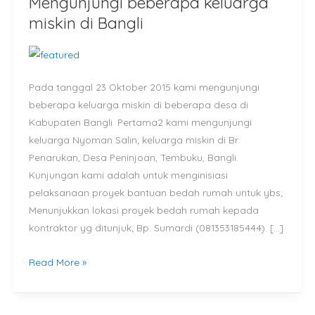
Mengunjungi beberapa keluarga
Mengunjungi
beberapa
miskin di Bangli
keluarga
miskin
di
Pada tanggal 23 Oktober 2015 kami mengunjungi
Bangli
beberapa keluarga miskin di beberapa desa di
Kabupaten Bangli. Pertama2 kami mengunjungi
keluarga Nyoman Salin; keluarga miskin di Br.
Penarukan, Desa Peninjoan, Tembuku, Bangli.
Kunjungan kami adalah untuk menginisiasi
pelaksanaan proyek bantuan bedah rumah untuk ybs;
Menunjukkan lokasi proyek bedah rumah kepada
kontraktor yg ditunjuk; Bp. Sumardi (081353185444). […]
Read More »