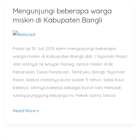
Mengunjungi beberapa warga
Mengunjungi
beberapa
miskin di Kabupaten Bangli
warga
miskin
di
Pada tgl 10 Juli 2015 kami mengunjungi beberapa
Kabupaten
warga miskin di Kabupaten Bangli sbb: I Nyoman Rasin
Bangli
dan istrinya; Ni Wayan Raneg, lansia miskin di Br.
Penarukan, Desa Peninjoan, Tembuku, Bangli. Nyoman
Rasin, kedua matanya buta sudah 5 tahun, tidak bisa
bekerja. Istrinya bekerja sebagai buruh tani menjadi
tulang punggung keluarga ini. Pekak Gatra; lansia
Read More »