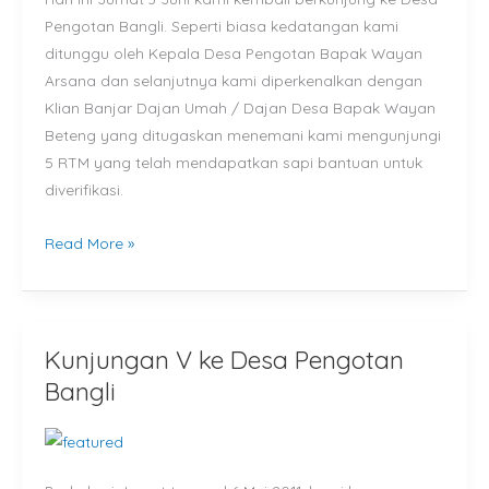
Pengotan
Pengotan Bangli. Seperti biasa kedatangan kami
Bangli
ditunggu oleh Kepala Desa Pengotan Bapak Wayan
Arsana dan selanjutnya kami diperkenalkan dengan
Klian Banjar Dajan Umah / Dajan Desa Bapak Wayan
Beteng yang ditugaskan menemani kami mengunjungi
5 RTM yang telah mendapatkan sapi bantuan untuk
diverifikasi.
Read More »
Kunjungan V ke Desa Pengotan
Kunjungan
V
Bangli
ke
Desa
Pengotan