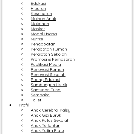
Edukasi
Hiburan
Kesehatan
Mainan Anak
Makanan
Masker
Modal Usaha
Nutrisi
Pengobatan
Perabotan Rumah
Peralatan Sekolah
Promosi & Pemasaran
Publikasi Media
Renovasi Rumah
Renovasi Sekolah
Ruang Edukasi
Sambungan Listrik
Santunan Tunai
Sembako
Toilet
Profil
Anak Cerebral Palsy
Anak Gizi Buruk
Anak Putus Sekolah
Anak Terlantar
Anak Yatim Piatu