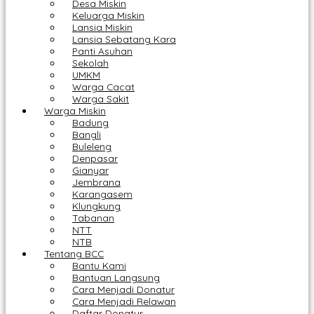
Desa Miskin
Keluarga Miskin
Lansia Miskin
Lansia Sebatang Kara
Panti Asuhan
Sekolah
UMKM
Warga Cacat
Warga Sakit
Warga Miskin
Badung
Bangli
Buleleng
Denpasar
Gianyar
Jembrana
Karangasem
Klungkung
Tabanan
NTT
NTB
Tentang BCC
Bantu Kami
Bantuan Langsung
Cara Menjadi Donatur
Cara Menjadi Relawan
Daftar Donatur