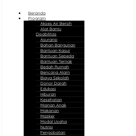
Beranda
Program
Akses Air Bersih
Alat Bantu
Disabilitas
Asuransi
Bahan Bangunan
Bantuan Kasur
Bantuan Sepeda
Bantuan Ternak
Bedah Rumah
Bencana Alam
Biaya Sekolah
Donor Darah
Edukasi
Hiburan
Kesehatan
Mainan Anak
Makanan
Masker
Modal Usaha
Nutrisi
Pengobatan