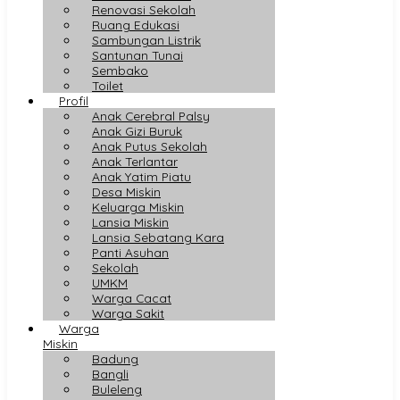
Renovasi Sekolah
Ruang Edukasi
Sambungan Listrik
Santunan Tunai
Sembako
Toilet
Profil
Anak Cerebral Palsy
Anak Gizi Buruk
Anak Putus Sekolah
Anak Terlantar
Anak Yatim Piatu
Desa Miskin
Keluarga Miskin
Lansia Miskin
Lansia Sebatang Kara
Panti Asuhan
Sekolah
UMKM
Warga Cacat
Warga Sakit
Warga
Miskin
Badung
Bangli
Buleleng