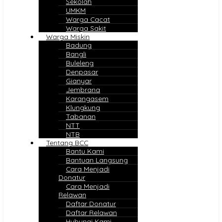
Sekolah
UMKM
Warga Cacat
Warga Sakit
Warga Miskin
Badung
Bangli
Buleleng
Denpasar
Gianyar
Jembrana
Karangasem
Klungkung
Tabanan
NTT
NTB
Tentang BCC
Bantu Kami
Bantuan Langsung
Cara Menjadi
Donatur
Cara Menjadi
Relawan
Daftar Donatur
Daftar Relawan
Hubungi Kami