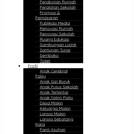
Perabotan Rumah
Peralatan Sekolah
Promosi &
Pemasaran
Publikasi Media
Renovasi Rumah
Renovasi Sekolah
Ruang Edukasi
Sambungan Listrik
Santunan Tunai
Sembako
Toilet
Profil
Anak Cerebral
Palsy
Anak Gizi Buruk
Anak Putus Sekolah
Anak Terlantar
Anak Yatim Piatu
Desa Miskin
Keluarga Miskin
Lansia Miskin
Lansia Sebatang
Kara
Panti Asuhan