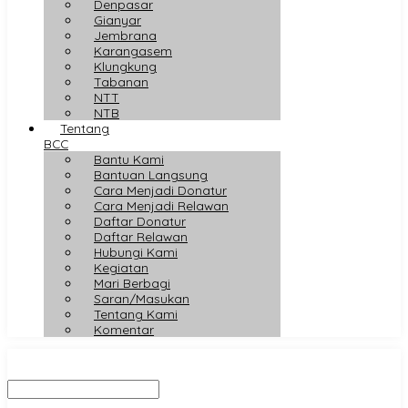
Denpasar
Gianyar
Jembrana
Karangasem
Klungkung
Tabanan
NTT
NTB
Tentang
BCC
Bantu Kami
Bantuan Langsung
Cara Menjadi Donatur
Cara Menjadi Relawan
Daftar Donatur
Daftar Relawan
Hubungi Kami
Kegiatan
Mari Berbagi
Saran/Masukan
Tentang Kami
Komentar