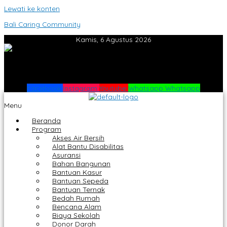
Lewati ke konten
Bali Caring Community
Kamis, 6 Agustus 2026
Facebook
Instagram
Youtube
Whatsapp
Whatsapp
Menu
Beranda
Program
Akses Air Bersih
Alat Bantu Disabilitas
Asuransi
Bahan Bangunan
Bantuan Kasur
Bantuan Sepeda
Bantuan Ternak
Bedah Rumah
Bencana Alam
Biaya Sekolah
Donor Darah