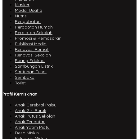
Masker
Modal Usaha
Nutrisi
Pengobatan
Perabotan Rumah
Peralatan Sekolah
Promosi & Pemasaran
Publikasi Media
Renovasi Rumah
Renovasi Sekolah
Ruang Edukasi
Sambungan Listrik
Santunan Tunai
Sembako
Toilet
Profil Kemiskinan
Anak Cerebral Palsy
Anak Gizi Buruk
Anak Putus Sekolah
Anak Terlantar
Anak Yatim Piatu
Desa Miskin
Keluarga Miskin